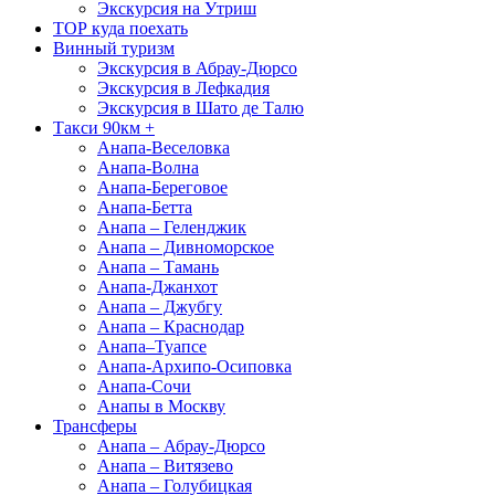
Экскурсия на Утриш
ТОР куда поехать
Винный туризм
Экскурсия в Абрау-Дюрсо
Экскурсия в Лефкадия
Экскурсия в Шато де Талю
Такси 90км +
Анапа-Веселовка
Анапа-Волна
Анапа-Береговое
Анапа-Бетта
Анапа – Геленджик
Анапа – Дивноморское
Анапа – Тамань
Анапа-Джанхот
Анапа – Джубгу
Анапа – Краснодар
Анапа–Туапсе
Анапа-Архипо-Осиповка
Анапа-Сочи
Анапы в Москву
Трансферы
Анапа – Абрау-Дюрсо
Анапа – Витязево
Анапа – Голубицкая