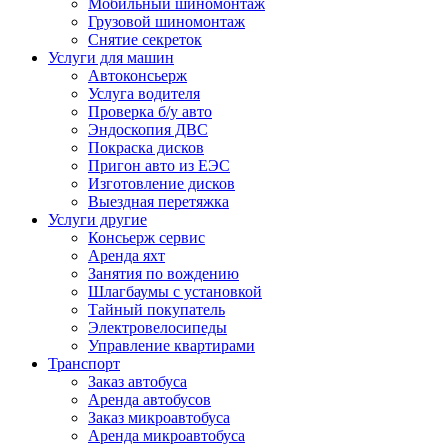
Мобильный шиномонтаж
Грузовой шиномонтаж
Снятие секреток
Услуги для машин
Автоконсьерж
Услуга водителя
Проверка б/у авто
Эндоскопия ДВС
Покраска дисков
Пригон авто из ЕЭС
Изготовление дисков
Выездная перетяжка
Услуги другие
Консьерж сервис
Аренда яхт
Занятия по вождению
Шлагбаумы с установкой
Тайный покупатель
Электровелосипеды
Управление квартирами
Транспорт
Заказ автобуса
Аренда автобусов
Заказ микроавтобуса
Аренда микроавтобуса