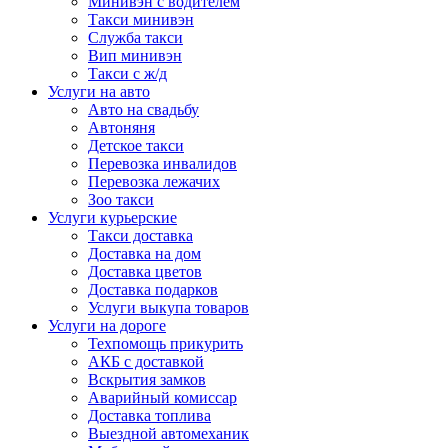
Минивэн с водителем
Такси минивэн
Служба такси
Вип минивэн
Такси с ж/д
Услуги на авто
Авто на свадьбу
Автоняня
Детское такси
Перевозка инвалидов
Перевозка лежачих
Зоо такси
Услуги курьерские
Такси доставка
Доставка на дом
Доставка цветов
Доставка подарков
Услуги выкупа товаров
Услуги на дороге
Техпомощь прикурить
АКБ с доставкой
Вскрытия замков
Аварийный комиссар
Доставка топлива
Выездной автомеханик