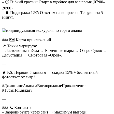
– 🕒 Гибкий график: Старт в удобное для вас время (07:00–
20:00);
– 📱 Поддержка 12/7: Ответим на вопросы в Telegram за 5
минут.
### 🗺️ Карта приключений
📍 Точки маршрута:
– Ласточкины гнёзда → Каменные шары → Озеро Сукко →
Дегустация → Смотровая «Орёл».
—
🔥 P.S. Первым 5 заявкам — скидка 15% + бесплатный
фотоотчет от гида!
#ДжиппингАнапа #ВнедорожныеПриключения
#ТурыПоКавказу
—
### 📞 Контакты
– Забронируйте через сайт → максимум выгоды;