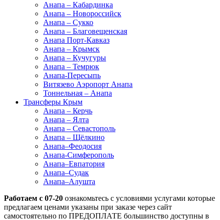
Анапа – Кабардинка
Анапа – Новороссийск
Анапа – Сукко
Анапа – Благовещенская
Анапа Порт-Кавказ
Анапа – Крымск
Анапа – Кучугуры
Анапа – Темрюк
Анапа-Пересыпь
Витязево Аэропорт Анапа
Тоннельная – Анапа
Трансферы Крым
Анапа – Керчь
Анапа – Ялта
Анапа – Севастополь
Анапа – Щёлкино
Анапа–Феодосия
Анапа-Симферополь
Анапа–Евпатория
Анапа–Судак
Анапа–Алушта
Работаем с 07-20
ознакомьтесь с условиями услугами которые
предлагаем ценами указаны при заказе через сайт
самостоятельно по ПРЕДОПЛАТЕ большинство доступны в