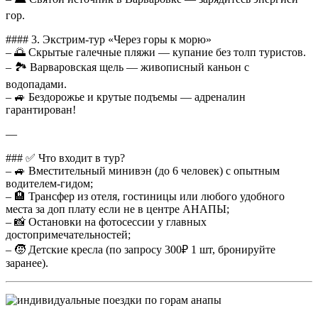
гор.
#### 3. Экстрим-тур «Через горы к морю»
– 🌅 Скрытые галечные пляжи — купание без толп туристов.
– 🏞️ Варваровская щель — живописный каньон с
водопадами.
– 🚙 Бездорожье и крутые подъемы — адреналин
гарантирован!
—
### ✅ Что входит в тур?
– 🚙 Вместительный минивэн (до 6 человек) с опытным
водителем-гидом;
– 🏨 Трансфер из отеля, гостиницы или любого удобного
места за доп плату если не в центре АНАПЫ;
– 📸 Остановки на фотосессии у главных
достопримечательностей;
– 🧒 Детские кресла (по запросу 300₽ 1 шт, бронируйте
заранее).