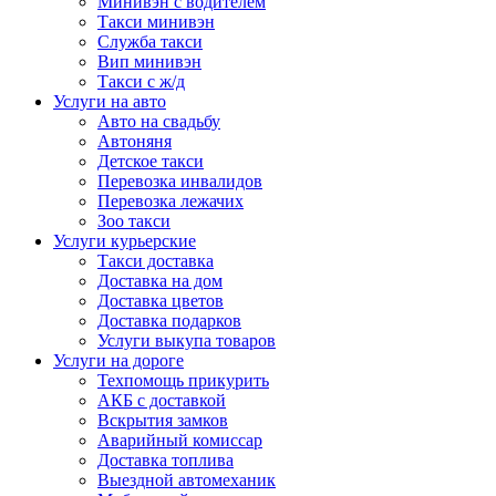
Минивэн с водителем
Такси минивэн
Служба такси
Вип минивэн
Такси с ж/д
Услуги на авто
Авто на свадьбу
Автоняня
Детское такси
Перевозка инвалидов
Перевозка лежачих
Зоо такси
Услуги курьерские
Такси доставка
Доставка на дом
Доставка цветов
Доставка подарков
Услуги выкупа товаров
Услуги на дороге
Техпомощь прикурить
АКБ с доставкой
Вскрытия замков
Аварийный комиссар
Доставка топлива
Выездной автомеханик