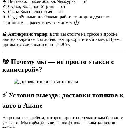
🔹 Витязево, Цыбанобалка, Чембурка — от
🔹 Сукко, Большой Утриш — от
🔹 Ст-ца Благовещенская — от
🔹 С удалёнными посёлками работаем индивидуально.
Напишите — рассчитаем за минуту. ⏱
🚨
Антикризис-тариф:
Если вы стоите на трассе в пробке
или на аварийке, мы добавляем приоритетный выезд. Время
прибытия сокращается на 15–20%.
🎯 Почему мы — не просто «такси с
канистрой»?
⚡ Условия выезда: доставки топлива к
авто в Анапе
На рынке есть ребята, которые просто передают вам бензин и
уезжают. Мы идём дальше. Наша фишка —
комплексная
забота
.