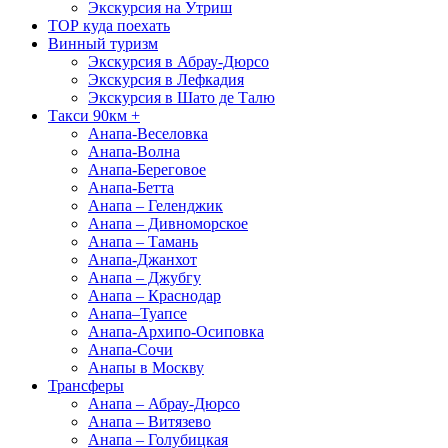
Экскурсия на Утриш
ТОР куда поехать
Винный туризм
Экскурсия в Абрау-Дюрсо
Экскурсия в Лефкадия
Экскурсия в Шато де Талю
Такси 90км +
Анапа-Веселовка
Анапа-Волна
Анапа-Береговое
Анапа-Бетта
Анапа – Геленджик
Анапа – Дивноморское
Анапа – Тамань
Анапа-Джанхот
Анапа – Джубгу
Анапа – Краснодар
Анапа–Туапсе
Анапа-Архипо-Осиповка
Анапа-Сочи
Анапы в Москву
Трансферы
Анапа – Абрау-Дюрсо
Анапа – Витязево
Анапа – Голубицкая