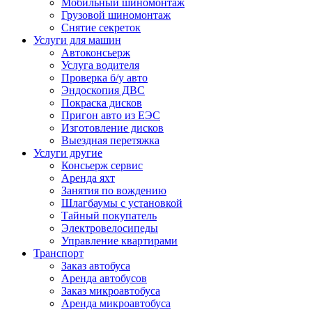
Мобильный шиномонтаж
Грузовой шиномонтаж
Снятие секреток
Услуги для машин
Автоконсьерж
Услуга водителя
Проверка б/у авто
Эндоскопия ДВС
Покраска дисков
Пригон авто из ЕЭС
Изготовление дисков
Выездная перетяжка
Услуги другие
Консьерж сервис
Аренда яхт
Занятия по вождению
Шлагбаумы с установкой
Тайный покупатель
Электровелосипеды
Управление квартирами
Транспорт
Заказ автобуса
Аренда автобусов
Заказ микроавтобуса
Аренда микроавтобуса