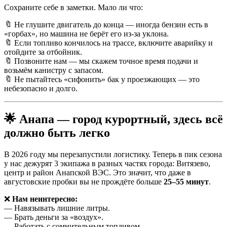
Сохраните себе в заметки. Мало ли что:
🔖 Не глушите двигатель до конца — иногда бензин есть в
«горбах», но машина не берёт его из-за уклона.
🔖 Если топливо кончилось на трассе, включите аварийку и
отойдите за отбойник.
🔖 Позвоните нам — мы скажем точное время подачи и
возьмём канистру с запасом.
🔖 Не пытайтесь «сифонить» бак у проезжающих — это
небезопасно и долго.
🌟 Анапа — город курортный, здесь всё
должно быть легко
В 2026 году мы перезапустили логистику. Теперь в пик сезона
у нас дежурят 3 экипажа в разных частях города: Витязево,
центр и район Анапской ВЭС. Это значит, что даже в
августовские пробки вы не прождёте больше
25–55 минут
.
❌
Нам неинтересно:
— Навязывать лишние литры.
— Брать деньги за «воздух».
— Работать с сомнительным топливом.