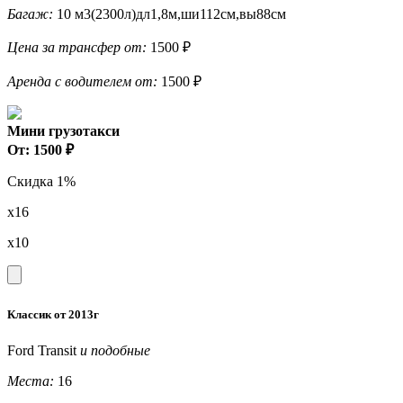
Багаж:
10 м3(2300л)дл1,8м,ши112см,вы88см
Цена за трансфер от:
1500 ₽
Аренда с водителем от:
1500 ₽
Мини грузотакси
От: 1500 ₽
Скидка 1%
x16
x10
Классик от 2013г
Ford Transit
и подобные
Места:
16