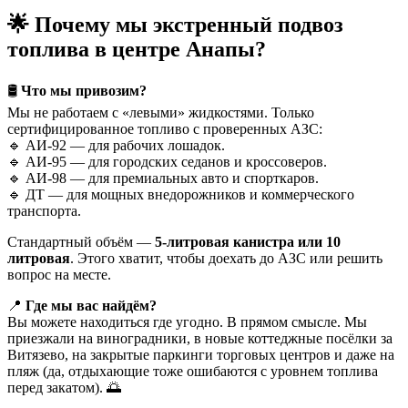
🌟 Почему мы экстренный подвоз
топлива в центре Анапы?
🛢
Что мы привозим?
Мы не работаем с «левыми» жидкостями. Только
сертифицированное топливо с проверенных АЗС:
🔹 АИ-92 — для рабочих лошадок.
🔹 АИ-95 — для городских седанов и кроссоверов.
🔹 АИ-98 — для премиальных авто и спорткаров.
🔹 ДТ — для мощных внедорожников и коммерческого
транспорта.
Стандартный объём —
5-литровая канистра
или 10
литровая
. Этого хватит, чтобы доехать до АЗС или решить
вопрос на месте.
📍
Где мы вас найдём?
Вы можете находиться где угодно. В прямом смысле. Мы
приезжали на виноградники, в новые коттеджные посёлки за
Витязево, на закрытые паркинги торговых центров и даже на
пляж (да, отдыхающие тоже ошибаются с уровнем топлива
перед закатом). 🌅