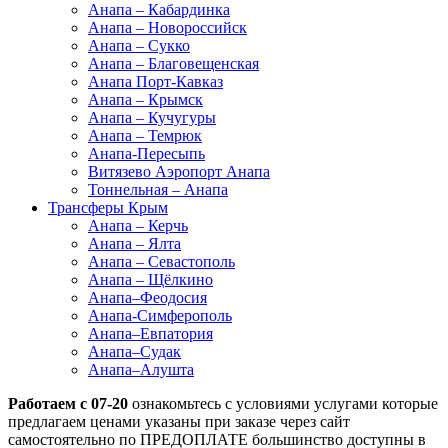
Анапа – Кабардинка
Анапа – Новороссийск
Анапа – Сукко
Анапа – Благовещенская
Анапа Порт-Кавказ
Анапа – Крымск
Анапа – Кучугуры
Анапа – Темрюк
Анапа-Пересыпь
Витязево Аэропорт Анапа
Тоннельная – Анапа
Трансферы Крым
Анапа – Керчь
Анапа – Ялта
Анапа – Севастополь
Анапа – Щёлкино
Анапа–Феодосия
Анапа-Симферополь
Анапа–Евпатория
Анапа–Судак
Анапа–Алушта
Работаем с 07-20
ознакомьтесь с условиями услугами которые
предлагаем ценами указаны при заказе через сайт
самостоятельно по ПРЕДОПЛАТЕ большинство доступны в