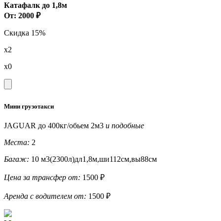
Катафалк до 1,8м
От: 2000 ₽
Скидка 15%
x2
x0
Мини грузотакси
JAGUAR до 400кг/обьем 2м3
и подобные
Места:
2
Багаж:
10 м3(2300л)дл1,8м,ши112см,вы88см
Цена за трансфер от:
1500 ₽
Аренда с водителем от:
1500 ₽