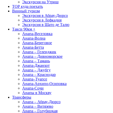
Экскурсия на Утриш
ТОР куда поехать
Винный туризм
Экскурсия в Абрау-Дюрсо
Экскурсия в Лефкадия
Экскурсия в Шато де Талю
Такси 90км +
Анапа-Веселовка
Анапа-Волна
Анапа-Береговое
Анапа-Бетта
Анапа – Геленджик
Анапа – Дивноморское
Анапа – Тамань
Анапа-Джанхот
Анапа – Джубгу
Анапа – Краснодар
Анапа–Туапсе
Анапа-Архипо-Осиповка
Анапа-Сочи
Анапы в Москву
Трансферы
Анапа – Абрау-Дюрсо
Анапа – Витязево
Анапа – Голубицкая