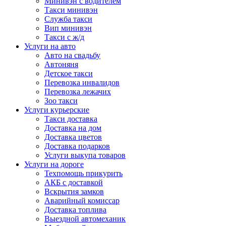
Минивэн с водителем
Такси минивэн
Служба такси
Вип минивэн
Такси с ж/д
Услуги на авто
Авто на свадьбу
Автоняня
Детское такси
Перевозка инвалидов
Перевозка лежачих
Зоо такси
Услуги курьерские
Такси доставка
Доставка на дом
Доставка цветов
Доставка подарков
Услуги выкупа товаров
Услуги на дороге
Техпомощь прикурить
АКБ с доставкой
Вскрытия замков
Аварийный комиссар
Доставка топлива
Выездной автомеханик