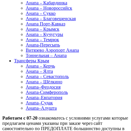
Анапа – Кабардинка
Анапа – Новороссийск
Анапа – Сукко
Анапа – Благовещенская
Анапа Порт-Кавказ
Анапа – Крымск
Анапа – Кучугуры
Анапа – Темрюк
Анапа-Пересыпь
Витязево Аэропорт Анапа
Тоннельная – Анапа
Трансферы Крым
Анапа – Керчь
Анапа – Ялта
Анапа – Севастополь
Анапа – Щёлкино
Анапа–Феодосия
Анапа-Симферополь
Анапа–Евпатория
Анапа–Судак
Анапа–Алушта
Работаем с 07-20
ознакомьтесь с условиями услугами которые
предлагаем ценами указаны при заказе через сайт
самостоятельно по ПРЕДОПЛАТЕ большинство доступны в