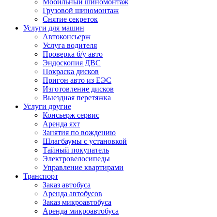
Мобильный шиномонтаж
Грузовой шиномонтаж
Снятие секреток
Услуги для машин
Автоконсьерж
Услуга водителя
Проверка б/у авто
Эндоскопия ДВС
Покраска дисков
Пригон авто из ЕЭС
Изготовление дисков
Выездная перетяжка
Услуги другие
Консьерж сервис
Аренда яхт
Занятия по вождению
Шлагбаумы с установкой
Тайный покупатель
Электровелосипеды
Управление квартирами
Транспорт
Заказ автобуса
Аренда автобусов
Заказ микроавтобуса
Аренда микроавтобуса