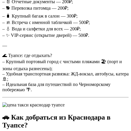
– 📄 Отчетные документы — 200₽;
– 🐕 Перевозка питомца — 200₽;
– 🧳 Крупный багаж в салон — 300₽;
– 🚸 Встреча с именной табличкой — 500₽;
– 💧 Вода и салфетки для всех — 200₽;
– ✨ VIP-сервис (открытие дверей) — 500₽.
—
🌊 Туапсе: где отдыхать?
– Крупный портовый город с чистыми пляжами 🏖️ (порт и
зоны отдыха разнесены);
– Удобная транспортная развязка: ЖД-вокзал, автобусы, катера
🚢;
– Идеальная база для путешествий по Черноморскому
побережью 🌴.
🚗 Как добраться из Краснодара в
Туапсе?