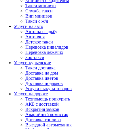
Минивэн с водителем
Такси минивэн
Служба такси
Вип минивэн
Такси с ж/д
Услуги на авто
Авто на свадьбу
Автоняня
Детское такси
Перевозка инвалидов
Перевозка лежачих
Зоо такси
Услуги курьерские
Такси доставка
Доставка на дом
Доставка цветов
Доставка подарков
Услуги выкупа товаров
Услуги на дороге
Техпомощь прикурить
АКБ с доставкой
Вскрытия замков
Аварийный комиссар
Доставка топлива
Выездной автомеханик