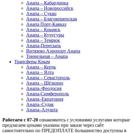
Анапа – Кабардинка
Анапа – Новороссийск
Анапа – Сукко
Анапа – Благовещенская
Анапа Порт-Кавказ
Анапа – Крымск
Анапа – Кучугуры
Анапа – Темрюк
Анапа-Пересыпь
Витязево Аэропорт Анапа
Тоннельная – Анапа
Трансферы Крым
Анапа – Керчь
Анапа – Ялта
Анапа – Севастополь
Анапа – Щёлкино
Анапа–Феодосия
Анапа-Симферополь
Анапа–Евпатория
Анапа–Судак
Анапа–Алушта
Работаем с 07-20
ознакомьтесь с условиями услугами которые
предлагаем ценами указаны при заказе через сайт
самостоятельно по ПРЕДОПЛАТЕ большинство доступны в