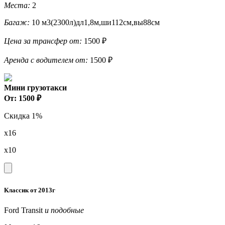
Места:
2
Багаж:
10 м3(2300л)дл1,8м,ши112см,вы88см
Цена за трансфер от:
1500 ₽
Аренда с водителем от:
1500 ₽
Мини грузотакси
От: 1500 ₽
Скидка 1%
x16
x10
Классик от 2013г
Ford Transit
и подобные