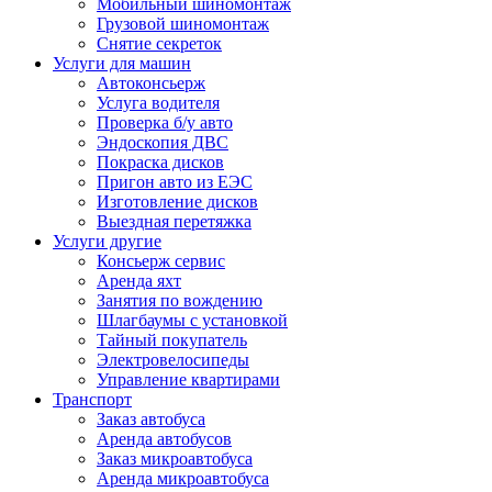
Мобильный шиномонтаж
Грузовой шиномонтаж
Снятие секреток
Услуги для машин
Автоконсьерж
Услуга водителя
Проверка б/у авто
Эндоскопия ДВС
Покраска дисков
Пригон авто из ЕЭС
Изготовление дисков
Выездная перетяжка
Услуги другие
Консьерж сервис
Аренда яхт
Занятия по вождению
Шлагбаумы с установкой
Тайный покупатель
Электровелосипеды
Управление квартирами
Транспорт
Заказ автобуса
Аренда автобусов
Заказ микроавтобуса
Аренда микроавтобуса