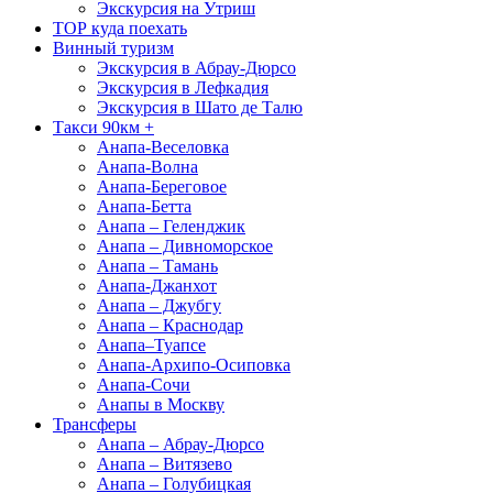
Экскурсия на Утриш
ТОР куда поехать
Винный туризм
Экскурсия в Абрау-Дюрсо
Экскурсия в Лефкадия
Экскурсия в Шато де Талю
Такси 90км +
Анапа-Веселовка
Анапа-Волна
Анапа-Береговое
Анапа-Бетта
Анапа – Геленджик
Анапа – Дивноморское
Анапа – Тамань
Анапа-Джанхот
Анапа – Джубгу
Анапа – Краснодар
Анапа–Туапсе
Анапа-Архипо-Осиповка
Анапа-Сочи
Анапы в Москву
Трансферы
Анапа – Абрау-Дюрсо
Анапа – Витязево
Анапа – Голубицкая