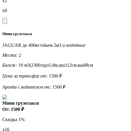
x2
x0
Мини грузотакси
JAGUAR до 400кг/обьем 2м3
и подобные
Места:
2
Багаж:
10 м3(2300л)дл1,8м,ши112см,вы88см
Цена за трансфер от:
1500 ₽
Аренда с водителем от:
1500 ₽
Мини грузотакси
От: 1500 ₽
Скидка 1%
x16