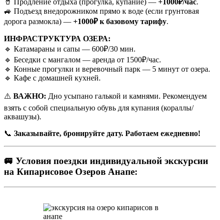
🥤 Продление отдыха (прогулка, купание) —
+1000₽/час
.
🚙 Подъезд внедорожником прямо к воде (если грунтовая
дорога размокла) —
+1000₽ к базовому тарифу
.
ИНФРАСТРУКТУРА ОЗЕРА:
🔹 Катамараны и сапы — 600₽/30 мин.
🔹 Беседки с мангалом — аренда от 1500₽/час.
🔹 Конные прогулки и веревочный парк — 5 минут от озера.
🔹 Кафе с домашней кухней.
⚠️
ВАЖНО:
Дно усыпано галькой и камнями. Рекомендуем
взять с собой специальную обувь для купания (кораллы/
аквашузы).
📞
Заказывайте, бронируйте дату. Работаем ежедневно!
🚐 Условия поездки индивидуальной экскурсии
на Кипарисовое Озеров Анапе: