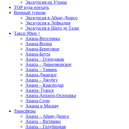
Экскурсия на Утриш
ТОР куда поехать
Винный туризм
Экскурсия в Абрау-Дюрсо
Экскурсия в Лефкадия
Экскурсия в Шато де Талю
Такси 90км +
Анапа-Веселовка
Анапа-Волна
Анапа-Береговое
Анапа-Бетта
Анапа – Геленджик
Анапа – Дивноморское
Анапа – Тамань
Анапа-Джанхот
Анапа – Джубгу
Анапа – Краснодар
Анапа–Туапсе
Анапа-Архипо-Осиповка
Анапа-Сочи
Анапы в Москву
Трансферы
Анапа – Абрау-Дюрсо
Анапа – Витязево
Анапа – Голубицкая