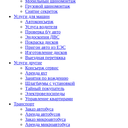
Мобильный шиномонтаж
Грузовой шиномонтаж
Снятие секреток
Услуги для машин
Автоконсьерж
Услуга водителя
Проверка б/у авто
Эндоскопия ДВС
Покраска дисков
Пригон авто из ЕЭС
Изготовление дисков
Выездная перетяжка
Услуги другие
Консьерж сервис
Аренда яхт
Занятия по вождению
Шлагбаумы с установкой
Тайный покупатель
Электровелосипеды
Управление квартирами
Транспорт
Заказ автобуса
Аренда автобусов
Заказ микроавтобуса
Аренда микроавтобуса