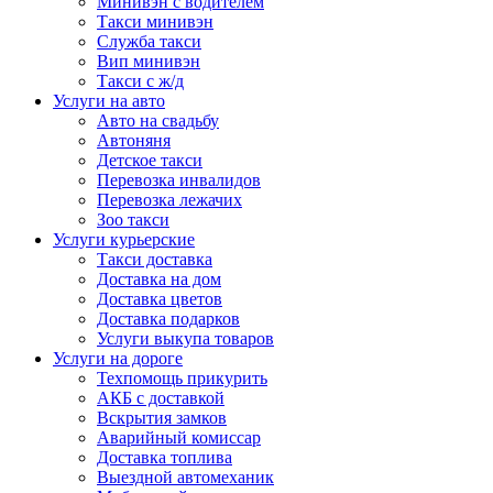
Минивэн с водителем
Такси минивэн
Служба такси
Вип минивэн
Такси с ж/д
Услуги на авто
Авто на свадьбу
Автоняня
Детское такси
Перевозка инвалидов
Перевозка лежачих
Зоо такси
Услуги курьерские
Такси доставка
Доставка на дом
Доставка цветов
Доставка подарков
Услуги выкупа товаров
Услуги на дороге
Техпомощь прикурить
АКБ с доставкой
Вскрытия замков
Аварийный комиссар
Доставка топлива
Выездной автомеханик