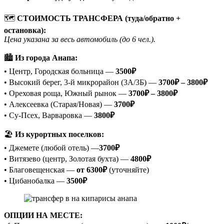
🗺
СТОИМОСТЬ ТРАНСФЕРА (туда/обратно +
остановка):
Цена указана за весь автомобиль (до 6 чел.).
🏙
Из города Анапа:
• Центр, Городская больница —
3500₽
• Высокий берег, 3-й микрорайон (3А/3Б) —
3700₽ – 3800₽
• Ореховая роща, Южный рынок —
3700₽ – 3800₽
• Алексеевка (Старая/Новая) —
3700₽
• Су-Псех, Варваровка —
3800₽
🏖
Из курортных поселков:
• Джемете (любой отель) —
3700₽
• Витязево (центр, Золотая бухта) —
4800₽
• Благовещенская —
от 6300₽
(уточняйте)
• Цибанобалка —
3500₽
ОПЦИИ НА МЕСТЕ: