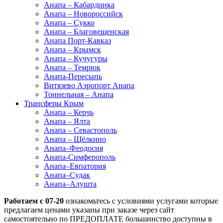
Анапа – Кабардинка
Анапа – Новороссийск
Анапа – Сукко
Анапа – Благовещенская
Анапа Порт-Кавказ
Анапа – Крымск
Анапа – Кучугуры
Анапа – Темрюк
Анапа-Пересыпь
Витязево Аэропорт Анапа
Тоннельная – Анапа
Трансферы Крым
Анапа – Керчь
Анапа – Ялта
Анапа – Севастополь
Анапа – Щёлкино
Анапа–Феодосия
Анапа-Симферополь
Анапа–Евпатория
Анапа–Судак
Анапа–Алушта
Работаем с 07-20
ознакомьтесь с условиями услугами которые
предлагаем ценами указаны при заказе через сайт
самостоятельно по ПРЕДОПЛАТЕ большинство доступны в